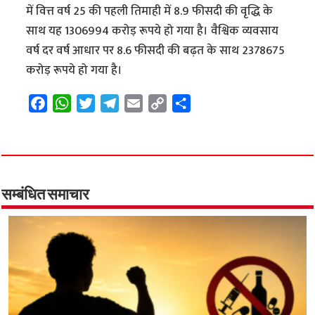
में वित्त वर्ष 25 की पहली तिमाही में 8.9 फीसदी की वृद्धि के
साथ यह 1306994 करोड़ रूपये हो गया है। वैश्विक व्यवसाय
वर्ष दर वर्ष आधार पर 8.6 फीसदी की बढ़त के साथ 2378675
करोड़ रूपये हो गया है।
F
W
T
T
E
C
S
a
h
w
e
m
o
h
c
a
i
l
a
p
a
e
t
t
e
i
y
r
b
s
t
g
l
L
e
o
A
e
r
i
सम्बंधित समाचार
o
p
r
a
n
k
p
m
k