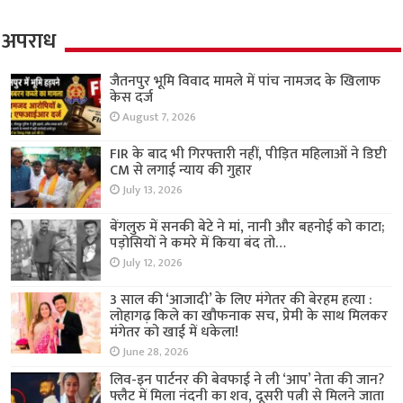
अपराध
जैतनपुर भूमि विवाद मामले में पांच नामजद के खिलाफ
केस दर्ज
August 7, 2026
FIR के बाद भी गिरफ्तारी नहीं, पीड़ित महिलाओं ने डिप्टी
CM से लगाई न्याय की गुहार
July 13, 2026
बेंगलुरु में सनकी बेटे ने मां, नानी और बहनोई को काटा;
पड़ोसियों ने कमरे में किया बंद तो…
July 12, 2026
3 साल की ‘आजादी’ के लिए मंगेतर की बेरहम हत्या :
लोहागढ़ किले का खौफनाक सच, प्रेमी के साथ मिलकर
मंगेतर को खाई में धकेला!
June 28, 2026
लिव-इन पार्टनर की बेवफाई ने ली ‘आप’ नेता की जान?
फ्लैट में मिला नंदनी का शव, दूसरी पत्नी से मिलने जाता