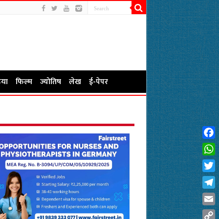
या
फिल्म
ज्योतिष
लेख
ई-पेपर
Fac
Wha
Twit
Tel
Emai