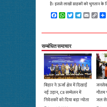
है। इससे लाखों ग्राहकों को भुगतान 
F
W
T
T
E
C
a
h
w
e
m
o
c
a
i
l
a
p
e
t
t
e
i
y
b
s
t
g
l
L
o
A
e
r
i
सम्बंधित समाचार
o
p
r
a
n
k
p
m
k
बिहार ने ऊर्जा क्षेत्र में दिखाई
जनसेव
नई उड़ान, CII सम्मेलन में
गौतम 
निवेशकों को दिया बड़ा न्योता
जल से