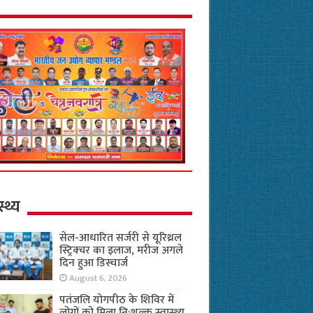
स्थ्य
सेल-आधारित सर्जरी से यूरिथ्रल
स्ट्रिक्चर का इलाज, मरीज अगले
दिन हुआ डिस्चार्ज
August 6, 2026
पतंजलि योगपीठ के शिविर में
लोगों को मिला नि:शुल्क स्वास्थ्य