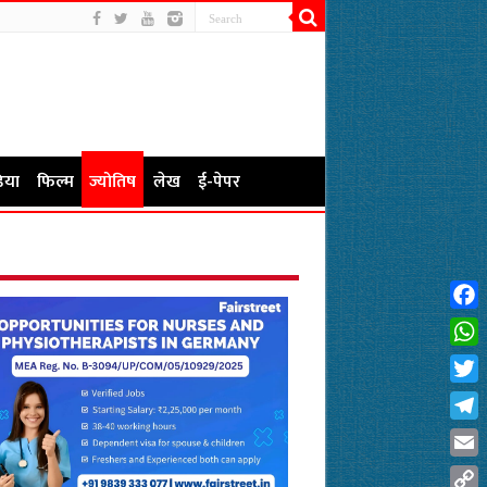
िया
फिल्म
ज्योतिष
लेख
ई-पेपर
Fac
Wha
Twit
Tel
Emai