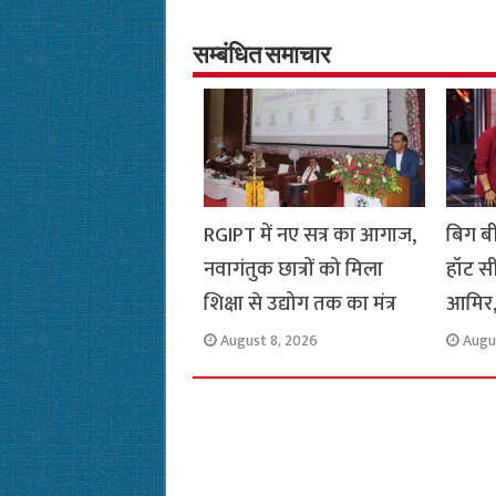
b
s
t
g
l
L
o
A
e
r
i
सम्बंधित समाचार
o
p
r
a
n
k
p
m
k
RGIPT में नए सत्र का आगाज,
बिग ब
नवागंतुक छात्रों को मिला
हॉट स
शिक्षा से उद्योग तक का मंत्र
आमिर,
August 8, 2026
Augu