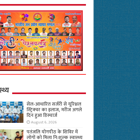
स्थ्य
सेल-आधारित सर्जरी से यूरिथ्रल
स्ट्रिक्चर का इलाज, मरीज अगले
दिन हुआ डिस्चार्ज
August 6, 2026
पतंजलि योगपीठ के शिविर में
लोगों को मिला नि:शुल्क स्वास्थ्य