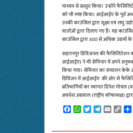
माध्यम से प्रस्तुत किया। उन्होंने फैसिलि
को भी स्पष्ट किया। आईआईए के पूर्व अध्
उनकी काउंसिल द्वारा सूक्ष्म एवं लघु
वार्ताओं द्वारा दिलाए गए हैं। यह का
काउंसिल द्वारा 300 से अधिक उद्यमों के
सहारनपुर डिविजनल की फैसिलिटेशन काउंसि
आईआईए) ने भी सेमिनार में अपने अनुभव
किया गया। सेमिनार का संचालन केके 
डिविजन में आईआईए की ओर से फैसिलिटे
प्रतिभागियों का स्वागत दिनेश गोयल (व
अवधेश अग्रवाल (राष्ट्रीय कोषाध्यक्ष) द्व
F
W
T
T
E
C
a
h
w
e
m
o
c
a
i
l
a
p
e
t
t
e
i
y