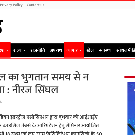
Privacy Policy
Contact us
देश
राज्य
राजनीति
अपराध
व्यापार
खेल
स्वास्थ्य
सोशलमीडि
ल का भुगतान समय से न
ा : नीरज सिंघल
24
ंडियन इंडस्ट्रीज एसोसिएशन द्वारा बुधवार को आईआईए
शन काउंसिल मेंबर्स के ओरिएंटेशन हेतु सेमिनार आयोजित
सभी 18 सूक्ष्म एवं लघु उद्यम फैसिलिटेशन काउंसिलो के 50