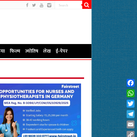
या
फिल्म
ज्योतिष
लेख
ई-पेपर
Fac
Wha
Twit
Tel
Emai