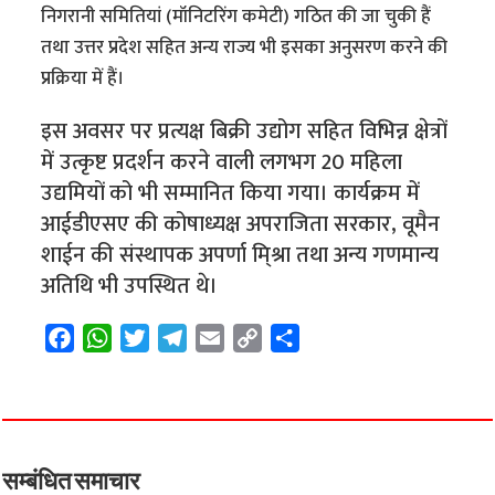
निगरानी समितियां (मॉनिटरिंग कमेटी) गठित की जा चुकी हैं
तथा उत्तर प्रदेश सहित अन्य राज्य भी इसका अनुसरण करने की
प्रक्रिया में हैं।
इस अवसर पर प्रत्यक्ष बिक्री उद्योग सहित विभिन्न क्षेत्रों
में उत्कृष्ट प्रदर्शन करने वाली लगभग 20 महिला
उद्यमियों को भी सम्मानित किया गया। कार्यक्रम में
आईडीएसए की कोषाध्यक्ष अपराजिता सरकार, वूमैन
शाईन की संस्थापक अपर्णा मि्श्रा तथा अन्य गणमान्य
अतिथि भी उपस्थित थे।
F
W
T
T
E
C
S
a
h
w
e
m
o
h
c
a
i
l
a
p
a
e
t
t
e
i
y
r
b
s
t
g
l
L
e
o
A
e
r
i
सम्बंधित समाचार