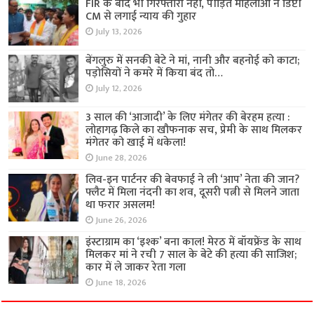
FIR के बाद भी गिरफ्तारी नहीं, पीड़ित महिलाओं ने डिप्टी
CM से लगाई न्याय की गुहार
July 13, 2026
बेंगलुरु में सनकी बेटे ने मां, नानी और बहनोई को काटा;
पड़ोसियों ने कमरे में किया बंद तो…
July 12, 2026
3 साल की ‘आजादी’ के लिए मंगेतर की बेरहम हत्या :
लोहागढ़ किले का खौफनाक सच, प्रेमी के साथ मिलकर
मंगेतर को खाई में धकेला!
June 28, 2026
लिव-इन पार्टनर की बेवफाई ने ली ‘आप’ नेता की जान?
फ्लैट में मिला नंदनी का शव, दूसरी पत्नी से मिलने जाता
था फरार असलम!
June 26, 2026
इंस्टाग्राम का ‘इश्क’ बना काल! मेरठ में बॉयफ्रेंड के साथ
मिलकर मां ने रची 7 साल के बेटे की हत्या की साजिश;
कार में ले जाकर रेता गला
June 18, 2026