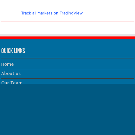
Track all markets on TradingView
Quick Links
Home
About us
Our Team
Privacy Policy
Contact us
धर्म/ज्योतिष
फिल्म
Join us on Facebook