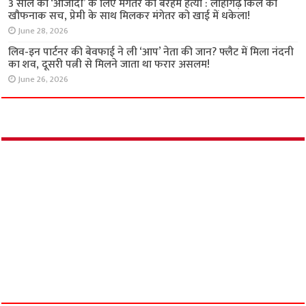
अपराध
जैतनपुर भूमि विवाद मामले में पांच नामजद के खिलाफ
केस दर्ज
August 7, 2026
FIR के बाद भी गिरफ्तारी नहीं, पीड़ित महिलाओं ने डिप्टी
CM से लगाई न्याय की गुहार
July 13, 2026
बेंगलुरु में सनकी बेटे ने मां, नानी और बहनोई को काटा;
पड़ोसियों ने कमरे में किया बंद तो…
July 12, 2026
3 साल की ‘आजादी’ के लिए मंगेतर की बेरहम हत्या :
लोहागढ़ किले का खौफनाक सच, प्रेमी के साथ मिलकर
मंगेतर को खाई में धकेला!
June 28, 2026
लिव-इन पार्टनर की बेवफाई ने ली ‘आप’ नेता की जान?
फ्लैट में मिला नंदनी का शव, दूसरी पत्नी से मिलने जाता
था फरार असलम!