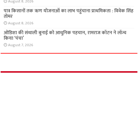
अग्रशील इंफ्राटेक का आश्रयम फेज-II लॉन्च, डिजिटल
तकनीक से जुड़ी टाउनशिप
August 9, 2026
‘मैची मैची पीएच’ से हिमालया बेबीकेयर ने दिया स्वस्थ
शिशु त्वचा का संदेश
August 8, 2026
SBI का कुल कारोबार ₹110 लाख करोड़ के पार, शुद्ध
लाभ ने बनाया नया रिकॉर्ड
August 8, 2026
पात्र किसानों तक ऋण योजनाओं का लाभ पहुंचाना
प्राथमिकता : विवेक सिंह तोमर
August 8, 2026
ओडिशा की संथाली बुनाई को आधुनिक पहचान,
रामराज कॉटन ने लॉन्च किया ‘पंचा’
August 7, 2026