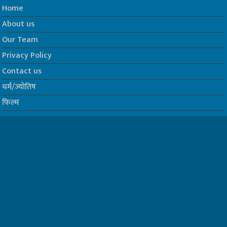
Home
About us
Our Team
Privacy Policy
Contact us
धर्म/ज्योतिष
फिल्म
Join us on Facebook
Follow us on Twitter
Website Developed by -
Prabhat Media Creations
© Copyrights 2026, All Rights Reserved to TelescopeToday.IN