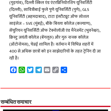
(गुड़गांव), दिल्ली स्किल एंड एंटरप्रिनियोरशिप यूनिवर्सिटी
(दिल्ली), सावित्रीबाई फुले पुणे यूनिवर्सिटी (पुणे), GLS
यूनिवर्सिटी (अहमदाबाद), टाटा इंस्टीट्यूट ऑफ सोशल
साइंसेज – SVE (मुंबई), बीके बिरला कॉलेज (कल्याण),
सेंचुरियन यूनिवर्सिटी ऑफ टेक्नोलॉजी एंड मैनेजमेंट (भुवनेश्वर),
क्रिस्टु जयंती कॉलेज (बेंगलुरु) और गुरु नानक कॉलेज
(ऑटोनोमस), चेन्नई शामिल हैं। वर्तमान में विभिन्न शहरों में
400 से अधिक छात्रों को इन साझेदारियों के तहत ट्रेनिंग दी जा
रही है।
F
W
T
T
E
C
S
a
h
w
e
m
o
h
c
a
i
l
a
p
a
e
t
t
e
i
y
r
b
s
t
g
l
L
e
o
A
e
r
i
सम्बंधित समाचार
o
p
r
a
n