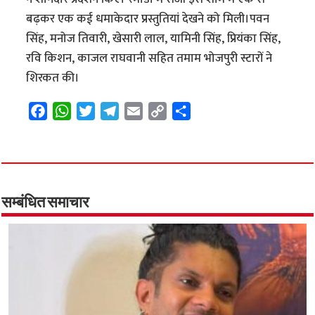
बढ़कर एक कई धमाकेदार प्रस्तुतियां देखने को मिली।पवन
सिंह, मनोज तिवारी, खेसारी लाल, यामिनी सिंह, प्रियंका सिंह,
रवि किशन, काजल राघवानी सहित तमाम भोजपुरी स्टारों ने
शिरकत की।
F
W
T
T
E
C
S
a
h
w
e
m
o
h
c
a
i
l
a
p
a
e
t
t
e
i
y
r
b
s
t
g
l
L
e
o
A
e
r
i
सम्बंधित समाचार
o
p
r
a
n
k
p
m
k