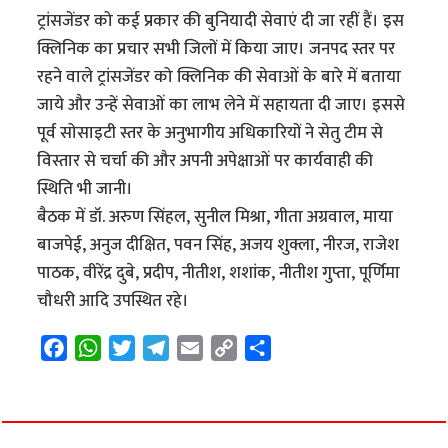
ट्रांसजेंडर को कई प्रकार की बुनियादी सेवाएं दी जा रहीं हैं। इस
क्लिनिक का प्रचार सभी जिलों में किया जाए। जनपद स्तर पर
रहने वाले ट्रांसजेंडर को क्लिनिक की सेवाओं के बारे में बताया
जाये और उन्हें सेवाओं का लाभ लेने में सहायता दी जाए। इससे
पूर्व सोसाइटी स्तर के अनुभागीय अधिकारियों ने सेतु टीम से
विस्तार से चर्चा की और अपनी अपेक्षाओं पर कार्यवाही की
स्थिति भी जानी।
बैठक में डॉ. अरुण सिंहल, सुनील मिश्रा, गीता अग्रवाल, माया
बाजपेई, अनुज दीक्षित, पवन सिंह, अजय शुक्ला, नीरज, राजेश
पाठक, वीरेंद्र दुबे, प्रदीप, नीतीश, शशांक, नीतीश गुप्ता, पूर्णिमा
चौधरी आदि उपस्थित रहे।
F
W
T
T
E
C
S
a
h
w
e
m
o
h
c
a
i
l
a
p
a
e
t
t
e
i
y
r