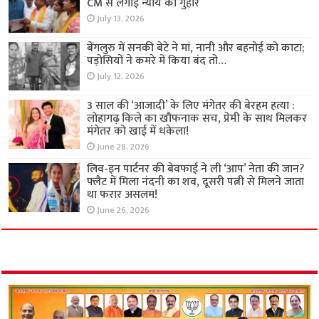
CM से लगाई न्याय की गुहार
July 13, 2026
बेंगलुरु में सनकी बेटे ने मां, नानी और बहनोई को काटा;
पड़ोसियों ने कमरे में किया बंद तो…
July 12, 2026
3 साल की ‘आजादी’ के लिए मंगेतर की बेरहम हत्या :
लोहागढ़ किले का खौफनाक सच, प्रेमी के साथ मिलकर
मंगेतर को खाई में धकेला!
June 28, 2026
लिव-इन पार्टनर की बेवफाई ने ली ‘आप’ नेता की जान?
फ्लैट में मिला नंदनी का शव, दूसरी पत्नी से मिलने जाता
था फरार असलम!
June 26, 2026