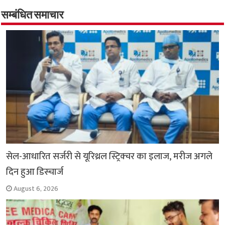
b
s
t
g
l
L
e
o
A
e
r
i
सम्बंधित समाचार
o
p
r
a
n
k
p
m
k
सेल-आधारित सर्जरी से यूरिथ्रल स्ट्रिक्चर का इलाज, मरीज अगले
दिन हुआ डिस्चार्ज
August 6, 2026