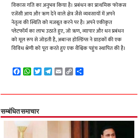
विकास गति का अनुभव किया है। प्रबंधन का प्राथमिक फोकस
एजेंसी आय और ऋण देने वाले क्षेत्र जैसे व्यवसायों में अपने
नेतृत्व की स्थिति को मजबूत करने पर है। अपने एकीकृत
प्लेटफॉर्म का लाभ उठाते हुए, जो ऋण, व्यापार और धन प्रबंधन
को मूल रूप से जोड़ती है, अबान्स होल्डिंग्स ने ग्राहकों की एक
विविध श्रेणी को पूरा करते हुए एक वैश्विक पहुंच स्थापित की है।
F
W
T
T
E
C
S
a
h
w
e
m
o
h
c
a
i
l
a
p
a
e
t
t
e
i
y
r
b
s
t
g
l
L
e
o
A
e
r
i
सम्बंधित समाचार
o
p
r
a
n
k
p
m
k