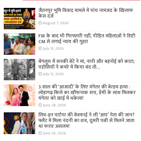
जैतनपुर भूमि विवाद मामले में पांच नामजद के खिलाफ
केस दर्ज
August 7, 2026
FIR के बाद भी गिरफ्तारी नहीं, पीड़ित महिलाओं ने डिप्टी
CM से लगाई न्याय की गुहार
July 13, 2026
बेंगलुरु में सनकी बेटे ने मां, नानी और बहनोई को काटा;
पड़ोसियों ने कमरे में किया बंद तो…
July 12, 2026
3 साल की ‘आजादी’ के लिए मंगेतर की बेरहम हत्या :
लोहागढ़ किले का खौफनाक सच, प्रेमी के साथ मिलकर
मंगेतर को खाई में धकेला!
June 28, 2026
लिव-इन पार्टनर की बेवफाई ने ली ‘आप’ नेता की जान?
फ्लैट में मिला नंदनी का शव, दूसरी पत्नी से मिलने जाता
था फरार असलम!
June 26, 2026