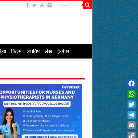
िया
फिल्म
ज्योतिष
लेख
ई-पेपर
Fac
Wha
Twit
Tel
Emai