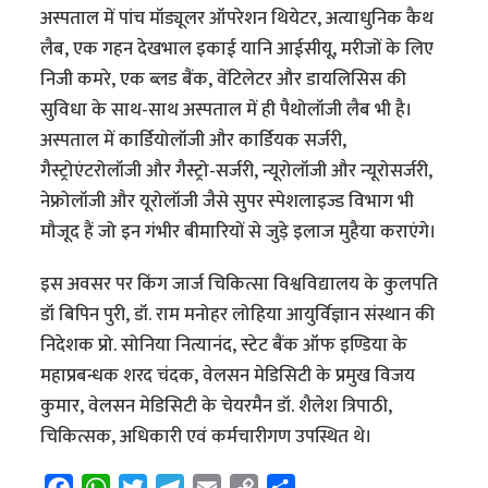
अस्पताल में पांच मॉड्यूलर ऑपरेशन थियेटर, अत्याधुनिक कैथ
लैब, एक गहन देखभाल इकाई यानि आईसीयू, मरीजों के लिए
निजी कमरे, एक ब्लड बैंक, वेंटिलेटर और डायलिसिस की
सुविधा के साथ-साथ अस्पताल में ही पैथोलॉजी लैब भी है।
अस्पताल में कार्डियोलॉजी और कार्डियक सर्जरी,
गैस्ट्रोएंटरोलॉजी और गैस्ट्रो-सर्जरी, न्यूरोलॉजी और न्यूरोसर्जरी,
नेफ्रोलॉजी और यूरोलॉजी जैसे सुपर स्पेशलाइज्ड विभाग भी
मौजूद हैं जो इन गंभीर बीमारियों से जुड़े इलाज मुहैया कराएंगे।
इस अवसर पर किंग जार्ज चिकित्सा विश्वविद्यालय के कुलपति
डॉ बिपिन पुरी, डॉ. राम मनोहर लोहिया आयुर्विज्ञान संस्थान की
निदेशक प्रो. सोनिया नित्यानंद, स्टेट बैंक ऑफ इण्डिया के
महाप्रबन्धक शरद चंदक, वेलसन मेडिसिटी के प्रमुख विजय
कुमार, वेलसन मेडिसिटी के चेयरमैन डॉ. शैलेश त्रिपाठी,
चिकित्सक, अधिकारी एवं कर्मचारीगण उपस्थित थे।
F
W
T
T
E
C
S