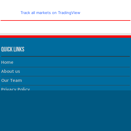
Track all markets on TradingView
Quick Links
Home
About us
Our Team
Privacy Policy
Contact us
धर्म/ज्योतिष
फिल्म
Join us on Facebook