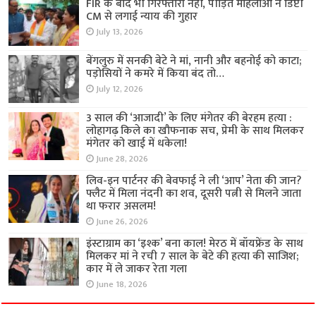
FIR के बाद भी गिरफ्तारी नहीं, पीड़ित महिलाओं ने डिप्टी
CM से लगाई न्याय की गुहार
July 13, 2026
बेंगलुरु में सनकी बेटे ने मां, नानी और बहनोई को काटा;
पड़ोसियों ने कमरे में किया बंद तो…
July 12, 2026
3 साल की ‘आजादी’ के लिए मंगेतर की बेरहम हत्या :
लोहागढ़ किले का खौफनाक सच, प्रेमी के साथ मिलकर
मंगेतर को खाई में धकेला!
June 28, 2026
लिव-इन पार्टनर की बेवफाई ने ली ‘आप’ नेता की जान?
फ्लैट में मिला नंदनी का शव, दूसरी पत्नी से मिलने जाता
था फरार असलम!
June 26, 2026
इंस्टाग्राम का ‘इश्क’ बना काल! मेरठ में बॉयफ्रेंड के साथ
मिलकर मां ने रची 7 साल के बेटे की हत्या की साजिश;
कार में ले जाकर रेता गला
June 18, 2026