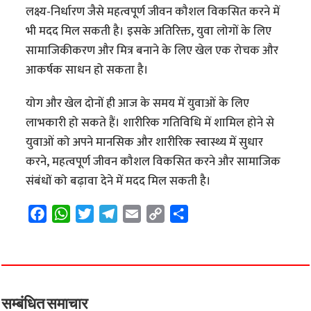
लक्ष्य-निर्धारण जैसे महत्वपूर्ण जीवन कौशल विकसित करने में
भी मदद मिल सकती है। इसके अतिरिक्त, युवा लोगों के लिए
सामाजिकीकरण और मित्र बनाने के लिए खेल एक रोचक और
आकर्षक साधन हो सकता है।
योग और खेल दोनों ही आज के समय में युवाओं के लिए
लाभकारी हो सकते हैं। शारीरिक गतिविधि में शामिल होने से
युवाओं को अपने मानसिक और शारीरिक स्वास्थ्य में सुधार
करने, महत्वपूर्ण जीवन कौशल विकसित करने और सामाजिक
संबंधों को बढ़ावा देने में मदद मिल सकती है।
F
W
T
T
E
C
S
a
h
w
e
m
o
h
c
a
i
l
a
p
a
e
t
t
e
i
y
r
b
s
t
g
l
L
e
o
A
e
r
i
सम्बंधित समाचार