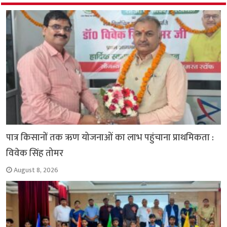
o
p
r
a
n
k
p
m
k
पात्र किसानों तक ऋण योजनाओं का लाभ पहुंचाना प्राथमिकता :
विवेक सिंह तोमर
August 8, 2026