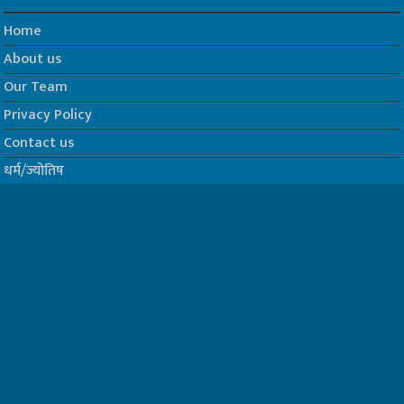
Home
About us
Our Team
Privacy Policy
Contact us
धर्म/ज्योतिष
फिल्म
Join us on Facebook
Follow us on Twitter
Website Developed by -
Prabhat Media Creations
© Copyrights 2026, All Rights Reserved to TelescopeToday.IN