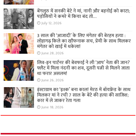
बेंगलुरु में सनकी बेटे ने मां, नानी और बहनोई को काटा;
पड़ोसियों ने कमरे में किया बंद तो…
July 12, 2026
3 साल की ‘आजादी’ के लिए मंगेतर की बेरहम हत्या :
लोहागढ़ किले का खौफनाक सच, प्रेमी के साथ मिलकर
मंगेतर को खाई में धकेला!
June 28, 2026
लिव-इन पार्टनर की बेवफाई ने ली ‘आप’ नेता की जान?
फ्लैट में मिला नंदनी का शव, दूसरी पत्नी से मिलने जाता
था फरार असलम!
June 26, 2026
इंस्टाग्राम का ‘इश्क’ बना काल! मेरठ में बॉयफ्रेंड के साथ
मिलकर मां ने रची 7 साल के बेटे की हत्या की साजिश;
कार में ले जाकर रेता गला
June 18, 2026