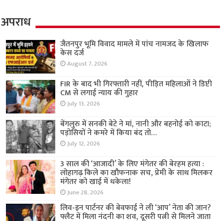
अपराध
जैतनपुर भूमि विवाद मामले में पांच नामजद के खिलाफ
केस दर्ज
August 7, 2026
FIR के बाद भी गिरफ्तारी नहीं, पीड़ित महिलाओं ने डिप्टी
CM से लगाई न्याय की गुहार
July 13, 2026
बेंगलुरु में सनकी बेटे ने मां, नानी और बहनोई को काटा;
पड़ोसियों ने कमरे में किया बंद तो…
July 12, 2026
3 साल की ‘आजादी’ के लिए मंगेतर की बेरहम हत्या :
लोहागढ़ किले का खौफनाक सच, प्रेमी के साथ मिलकर
मंगेतर को खाई में धकेला!
June 28, 2026
लिव-इन पार्टनर की बेवफाई ने ली ‘आप’ नेता की जान?
फ्लैट में मिला नंदनी का शव, दूसरी पत्नी से मिलने जाता