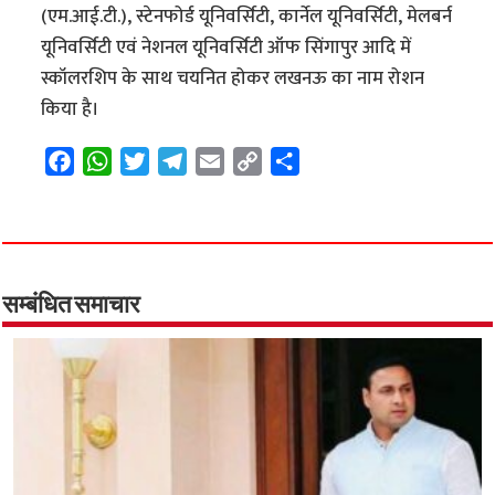
(एम.आई.टी.), स्टेनफोर्ड यूनिवर्सिटी, कार्नेल यूनिवर्सिटी, मेलबर्न
यूनिवर्सिटी एवं नेशनल यूनिवर्सिटी ऑफ सिंगापुर आदि में
स्कॉलरशिप के साथ चयनित होकर लखनऊ का नाम रोशन
किया है।
F
W
T
T
E
C
S
a
h
w
e
m
o
h
c
a
i
l
a
p
a
e
t
t
e
i
y
r
b
s
t
g
l
L
e
o
A
e
r
i
सम्बंधित समाचार
o
p
r
a
n
k
p
m
k