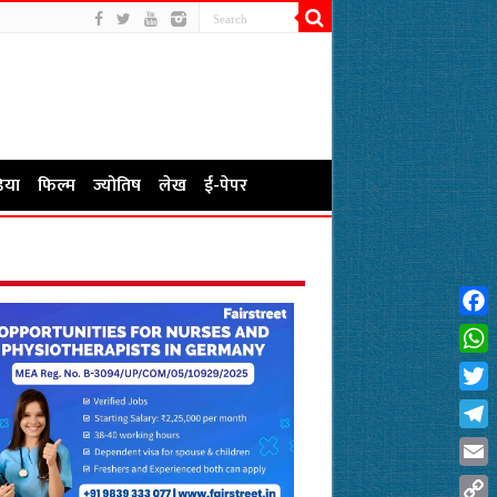
िया
फिल्म
ज्योतिष
लेख
ई-पेपर
Fac
Wha
Twit
Tel
Emai