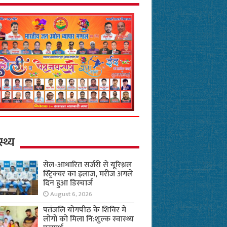
स्थ्य
सेल-आधारित सर्जरी से यूरिथ्रल
स्ट्रिक्चर का इलाज, मरीज अगले
दिन हुआ डिस्चार्ज
August 6, 2026
पतंजलि योगपीठ के शिविर में
लोगों को मिला नि:शुल्क स्वास्थ्य