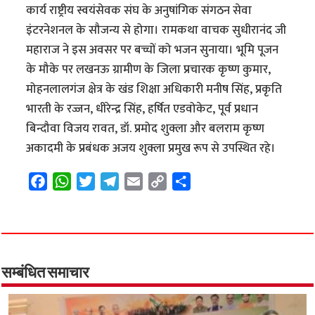
कार्य राष्ट्रीय स्वयंसेवक संघ के अनुषांगिक संगठन सेवा
इंटरनेशनल के सौजन्य से होगा। रामकथा वाचक सुधीरानंद जी
महाराज ने इस अवसर पर बच्चों को भजन सुनाया। भूमि पूजन
के मौके पर लखनऊ ग्रामीण के जिला प्रचारक कृष्ण कुमार,
मोहनलालगंज क्षेत्र के खंड शिक्षा अधिकारी मनीष सिंह, प्रकृति
भारती के रज्जन, धीरेन्द्र सिंह, हर्षित एडवोकेट, पूर्व प्रधान
बिन्दौवा विजय रावत, डॉ. प्रमोद शुक्ला और बलराम कृष्ण
अकादमी के प्रबंधक अजय शुक्ला प्रमुख रूप से उपस्थित रहे।
F
W
T
T
E
C
S
a
h
w
e
m
o
h
c
a
i
l
a
p
a
e
t
t
e
i
y
r
b
s
t
g
l
L
e
o
A
e
r
i
सम्बंधित समाचार
o
p
r
a
n
k
p
m
k