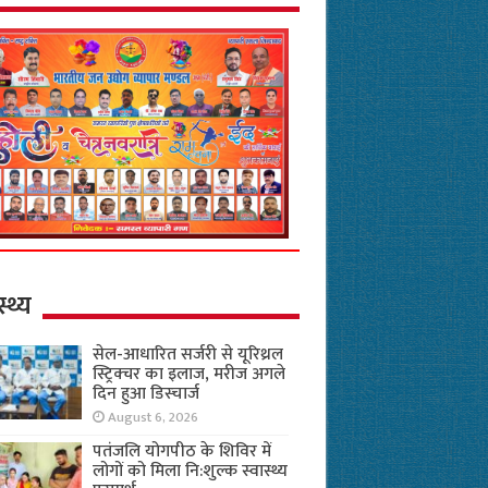
स्थ्य
सेल-आधारित सर्जरी से यूरिथ्रल
स्ट्रिक्चर का इलाज, मरीज अगले
दिन हुआ डिस्चार्ज
August 6, 2026
पतंजलि योगपीठ के शिविर में
लोगों को मिला नि:शुल्क स्वास्थ्य