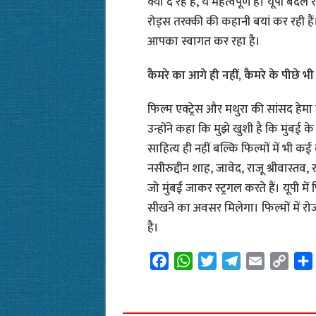
क्या दे रहे हैं, ये महत्वपूर्ण है। यूपी बद
रोड्स तरक्की की कहानी बयां कर रही हैं। ब
आपका स्वागत कर रहा है।
कैमरे का आगे ही नहीं, कैमरे के पीछे भी
फिल्म एक्ट्रेस और मथुरा की सांसद हे
उन्होंने कहा कि मुझे खुशी है कि मुंबई के
साहित्य ही नहीं बल्कि फिल्मों में भी कई 
नसीरुद्दीन शाह, जावेद, राजू श्रीवास्तव, 
जो मुंबई जाकर स्ट्रगल करते हैं। यूपी में 
सीखने का अवसर मिलेगा। फिल्मों में रोज
है।
F
W
T
T
E
C
a
h
w
e
m
o
c
a
i
l
a
p
e
t
t
e
i
y