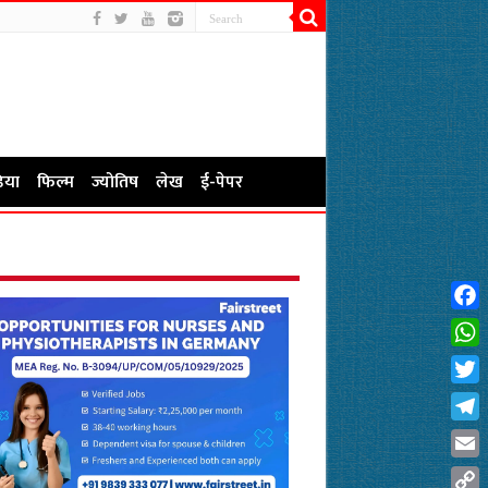
िया
फिल्म
ज्योतिष
लेख
ई-पेपर
Fac
Wha
Twit
Tel
Emai