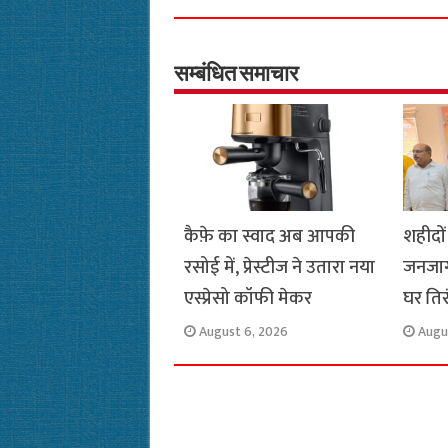
e
t
t
e
i
y
b
s
t
g
l
L
o
A
e
r
i
सम्बंधित समाचार
o
p
r
a
n
k
p
m
k
कैफ़े का स्वाद अब आपकी
शहीदों
रसोई में, प्रेस्टीज ने उतारा नया
जनजाग
एस्प्रेसो कॉफी मेकर
घर ति
August 6, 2026
Augu