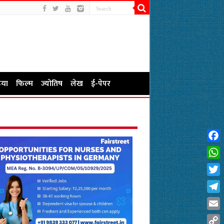
या
फिल्म
ज्योतिष
लेख
ई-पेपर
Fac
Wha
Twit
Tel
Emai