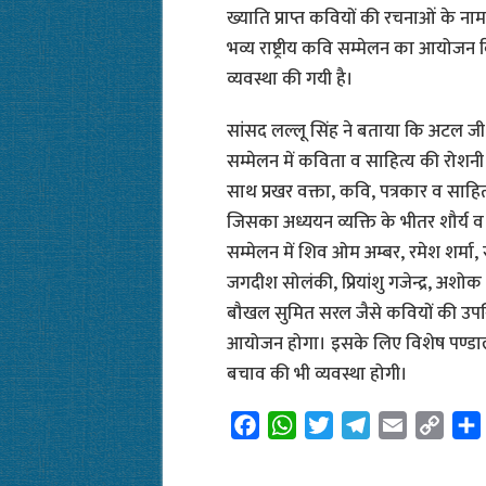
ख्याति प्राप्त कवियों की रचनाओं के नाम
भव्य राष्ट्रीय कवि सम्मेलन का आयोजन क
व्यवस्था की गयी है।
सांसद लल्लू सिंह ने बताया कि अटल ज
सम्मेलन में कविता व साहित्य की रोशनी
साथ प्रखर वक्ता, कवि, पत्रकार व साहित्
जिसका अध्ययन व्यक्ति के भीतर शौर्य व
सम्मेलन में शिव ओम अम्बर, रमेश शर्मा,
जगदीश सोलंकी, प्रियांशु गजेन्द्र, अशो
बौखल सुमित सरल जैसे कवियों की उपस्
आयोजन होगा। इसके लिए विशेष पण्डाल 
बचाव की भी व्यवस्था होगी।
F
W
T
T
E
C
a
h
w
e
m
o
c
a
i
l
a
p