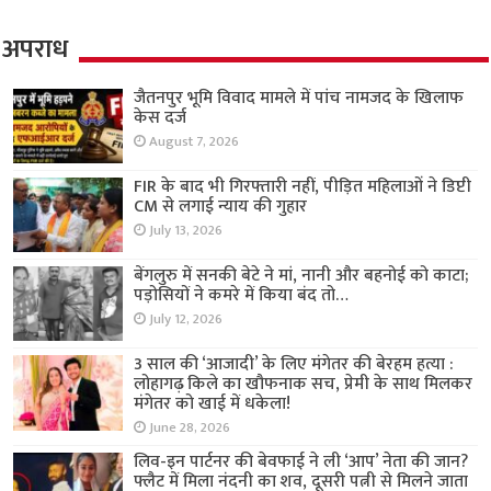
अपराध
जैतनपुर भूमि विवाद मामले में पांच नामजद के खिलाफ
केस दर्ज
August 7, 2026
FIR के बाद भी गिरफ्तारी नहीं, पीड़ित महिलाओं ने डिप्टी
CM से लगाई न्याय की गुहार
July 13, 2026
बेंगलुरु में सनकी बेटे ने मां, नानी और बहनोई को काटा;
पड़ोसियों ने कमरे में किया बंद तो…
July 12, 2026
3 साल की ‘आजादी’ के लिए मंगेतर की बेरहम हत्या :
लोहागढ़ किले का खौफनाक सच, प्रेमी के साथ मिलकर
मंगेतर को खाई में धकेला!
June 28, 2026
लिव-इन पार्टनर की बेवफाई ने ली ‘आप’ नेता की जान?
फ्लैट में मिला नंदनी का शव, दूसरी पत्नी से मिलने जाता