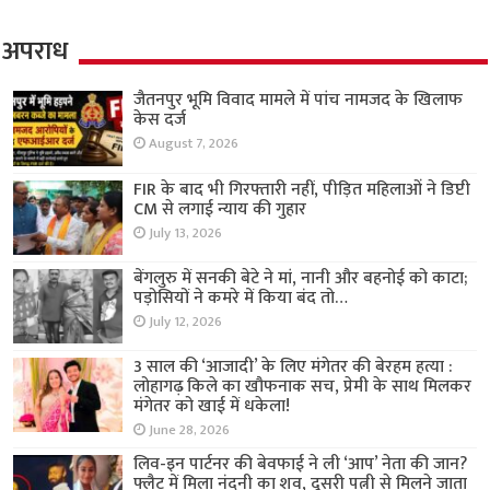
अपराध
जैतनपुर भूमि विवाद मामले में पांच नामजद के खिलाफ
केस दर्ज
August 7, 2026
FIR के बाद भी गिरफ्तारी नहीं, पीड़ित महिलाओं ने डिप्टी
CM से लगाई न्याय की गुहार
July 13, 2026
बेंगलुरु में सनकी बेटे ने मां, नानी और बहनोई को काटा;
पड़ोसियों ने कमरे में किया बंद तो…
July 12, 2026
3 साल की ‘आजादी’ के लिए मंगेतर की बेरहम हत्या :
लोहागढ़ किले का खौफनाक सच, प्रेमी के साथ मिलकर
मंगेतर को खाई में धकेला!
June 28, 2026
लिव-इन पार्टनर की बेवफाई ने ली ‘आप’ नेता की जान?
फ्लैट में मिला नंदनी का शव, दूसरी पत्नी से मिलने जाता