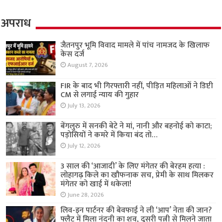
अपराध
जैतनपुर भूमि विवाद मामले में पांच नामजद के खिलाफ
केस दर्ज
August 7, 2026
FIR के बाद भी गिरफ्तारी नहीं, पीड़ित महिलाओं ने डिप्टी
CM से लगाई न्याय की गुहार
July 13, 2026
बेंगलुरु में सनकी बेटे ने मां, नानी और बहनोई को काटा;
पड़ोसियों ने कमरे में किया बंद तो…
July 12, 2026
3 साल की ‘आजादी’ के लिए मंगेतर की बेरहम हत्या :
लोहागढ़ किले का खौफनाक सच, प्रेमी के साथ मिलकर
मंगेतर को खाई में धकेला!
June 28, 2026
लिव-इन पार्टनर की बेवफाई ने ली ‘आप’ नेता की जान?
फ्लैट में मिला नंदनी का शव, दूसरी पत्नी से मिलने जाता