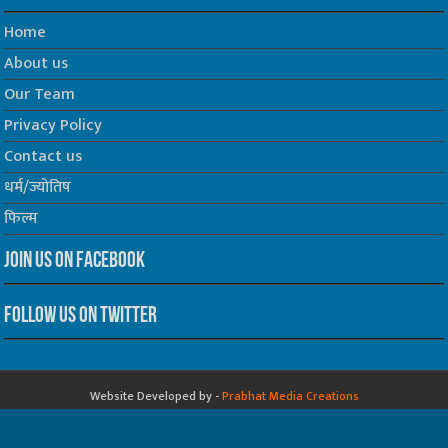
Home
About us
Our Team
Privacy Policy
Contact us
धर्म/ज्योतिष
फिल्म
Join us on Facebook
Follow us on Twitter
Website Developed by -
Prabhat Media Creations
© Copyrights 2026, All Rights Reserved to TelescopeToday.IN