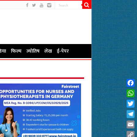
िया
फिल्म
ज्योतिष
लेख
ई-पेपर
Fac
Wha
Twit
Tel
Emai