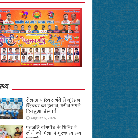
स्थ्य
सेल-आधारित सर्जरी से यूरिथ्रल
स्ट्रिक्चर का इलाज, मरीज अगले
दिन हुआ डिस्चार्ज
August 6, 2026
पतंजलि योगपीठ के शिविर में
लोगों को मिला नि:शुल्क स्वास्थ्य