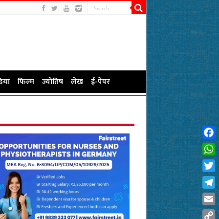
िया
फिल्म
ज्योतिष
लेख
ई-पेपर
Fac
Wha
Twit
Tel
Emai