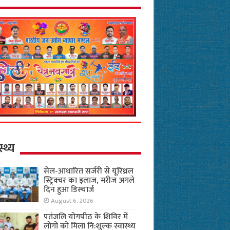
स्थ्य
सेल-आधारित सर्जरी से यूरिथ्रल
स्ट्रिक्चर का इलाज, मरीज अगले
दिन हुआ डिस्चार्ज
August 6, 2026
पतंजलि योगपीठ के शिविर में
लोगों को मिला नि:शुल्क स्वास्थ्य