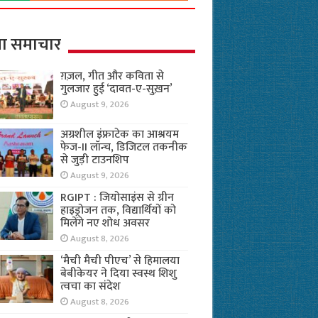
ा समाचार
ग़ज़ल, गीत और कविता से
गुलजार हुई ‘दावत-ए-सुख़न’
August 9, 2026
अग्रशील इंफ्राटेक का आश्रयम
फेज-II लॉन्च, डिजिटल तकनीक
से जुड़ी टाउनशिप
August 9, 2026
RGIPT : जियोसाइंस से ग्रीन
हाइड्रोजन तक, विद्यार्थियों को
मिलेंगे नए शोध अवसर
August 8, 2026
‘मैची मैची पीएच’ से हिमालया
बेबीकेयर ने दिया स्वस्थ शिशु
त्वचा का संदेश
August 8, 2026