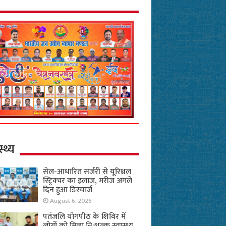
स्थ्य
सेल-आधारित सर्जरी से यूरिथ्रल
स्ट्रिक्चर का इलाज, मरीज अगले
दिन हुआ डिस्चार्ज
August 6, 2026
पतंजलि योगपीठ के शिविर में
लोगों को मिला नि:शुल्क स्वास्थ्य