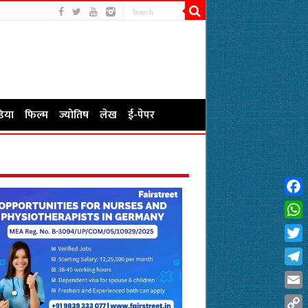
िया
फिल्म
ज्योतिष
लेख
ई-पेपर
Fac
Wha
Twit
Tel
Emai