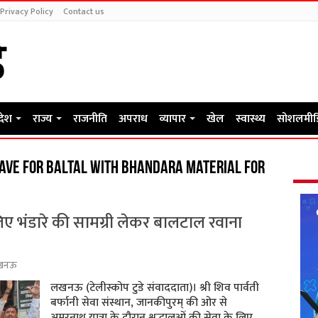
Privacy Policy
Contact us
रदेश
राज्य
राजनीति
अपराध
व्यापार
खेल
स्वास्थ्य
सोशलमीड
ave for Baltal with Bhandara material for
लिए भंडारे की सामग्री लेकर बालटाल रवाना
खनऊ
लखनऊ (टेलीस्कोप टुडे संवाददाता)। श्री शिव पार्वती
बर्फानी सेवा संस्थान, जानकीपुरम् की ओर से
अमरनाथ यात्रा के दौरान श्रद्धालुओं की सेवा के लिए