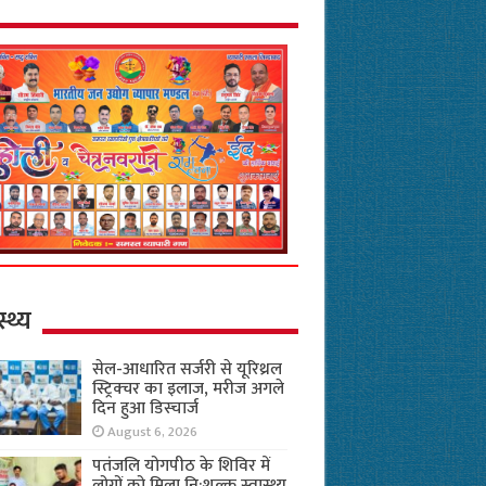
स्थ्य
सेल-आधारित सर्जरी से यूरिथ्रल
स्ट्रिक्चर का इलाज, मरीज अगले
दिन हुआ डिस्चार्ज
August 6, 2026
पतंजलि योगपीठ के शिविर में
लोगों को मिला नि:शुल्क स्वास्थ्य