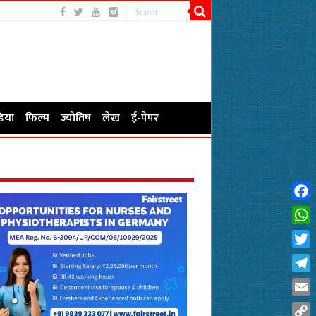
िया
फिल्म
ज्योतिष
लेख
ई-पेपर
Fac
Wha
Twit
Tel
Emai