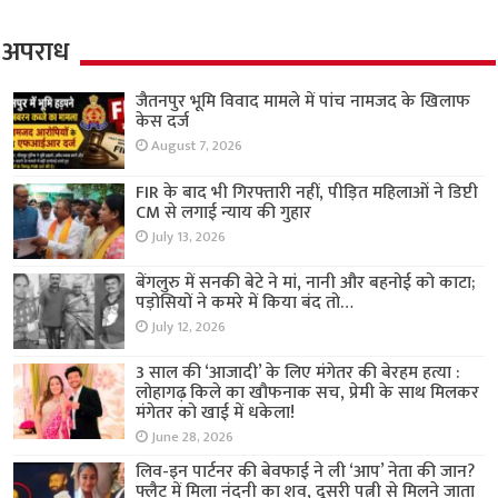
अपराध
जैतनपुर भूमि विवाद मामले में पांच नामजद के खिलाफ
केस दर्ज
August 7, 2026
FIR के बाद भी गिरफ्तारी नहीं, पीड़ित महिलाओं ने डिप्टी
CM से लगाई न्याय की गुहार
July 13, 2026
बेंगलुरु में सनकी बेटे ने मां, नानी और बहनोई को काटा;
पड़ोसियों ने कमरे में किया बंद तो…
July 12, 2026
3 साल की ‘आजादी’ के लिए मंगेतर की बेरहम हत्या :
लोहागढ़ किले का खौफनाक सच, प्रेमी के साथ मिलकर
मंगेतर को खाई में धकेला!
June 28, 2026
लिव-इन पार्टनर की बेवफाई ने ली ‘आप’ नेता की जान?
फ्लैट में मिला नंदनी का शव, दूसरी पत्नी से मिलने जाता