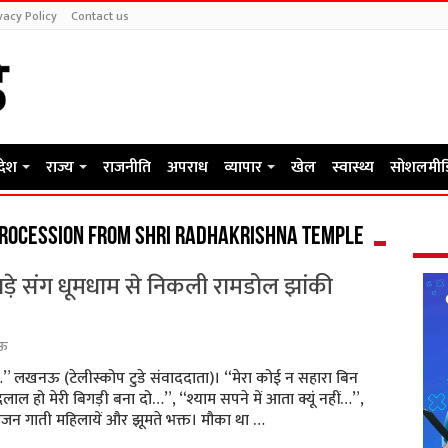
vacy Policy
Contact us
रदेश
राज्य
राजनीति
अपराध
व्यापार
खेल
स्वास्थ्य
सोशलमीड
rocession from Shri Radhakrishna Temple
गाड़े संग धूमधाम से निकली रामडोल झांकी
ऊ
ो…” लखनऊ (टेलीस्कोप टुडे संवाददाता)। “मेरा कोई न सहारा बिन
ंदलाल हो मेरी बिगड़ी बना दो…”, “श्याम सपने में आता क्यूं नहीं…”,
भजन गाती महिलायें और झूमते भक्त। मौका था …