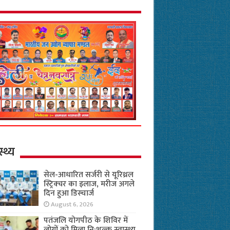
स्थ्य
सेल-आधारित सर्जरी से यूरिथ्रल
स्ट्रिक्चर का इलाज, मरीज अगले
दिन हुआ डिस्चार्ज
August 6, 2026
पतंजलि योगपीठ के शिविर में
लोगों को मिला नि:शुल्क स्वास्थ्य