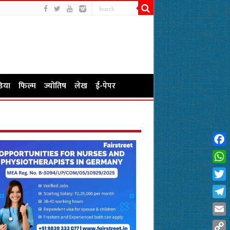
िया
फिल्म
ज्योतिष
लेख
ई-पेपर
Fac
Wha
Twit
Tel
Emai