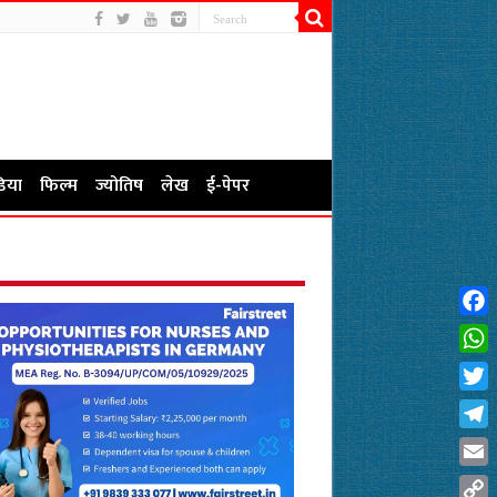
िया
फिल्म
ज्योतिष
लेख
ई-पेपर
Fac
Wha
Twit
Tel
Emai