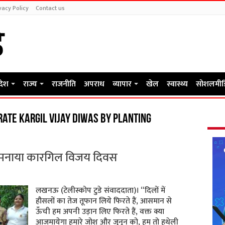
vacy Policy
Contact us
रदेश
राज्य
राजनीति
अपराध
व्यापार
खेल
स्वास्थ्य
सोशलमीड
ate Kargil Vijay Diwas by planting
 मनाया कारगिल विजय दिवस
लखनऊ (टेलीस्कोप टुडे संवाददाता)। “दिलों में
हौसलों का तेज तूफान लिये फिरते हैं, आसमान से
ऊँची हम अपनी उड़ान लिए फिरते हैं, वक्त क्या
आजमायेगा हमारे जोश और जुनून को, हम तो हथेली