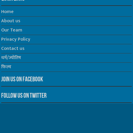
Home
About us
Our Team
Privacy Policy
Contact us
धर्म/ज्योतिष
फिल्म
Join us on Facebook
Follow us on Twitter
Website Developed by -
Prabhat Media Creations
© Copyrights 2026, All Rights Reserved to TelescopeToday.IN