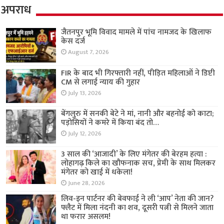
अपराध
जैतनपुर भूमि विवाद मामले में पांच नामजद के खिलाफ
केस दर्ज
August 7, 2026
FIR के बाद भी गिरफ्तारी नहीं, पीड़ित महिलाओं ने डिप्टी
CM से लगाई न्याय की गुहार
July 13, 2026
बेंगलुरु में सनकी बेटे ने मां, नानी और बहनोई को काटा;
पड़ोसियों ने कमरे में किया बंद तो…
July 12, 2026
3 साल की ‘आजादी’ के लिए मंगेतर की बेरहम हत्या :
लोहागढ़ किले का खौफनाक सच, प्रेमी के साथ मिलकर
मंगेतर को खाई में धकेला!
June 28, 2026
लिव-इन पार्टनर की बेवफाई ने ली ‘आप’ नेता की जान?
फ्लैट में मिला नंदनी का शव, दूसरी पत्नी से मिलने जाता
था फरार असलम!