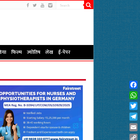
िया
फिल्म
ज्योतिष
लेख
ई-पेपर
Fac
Wha
Twit
Tel
Emai