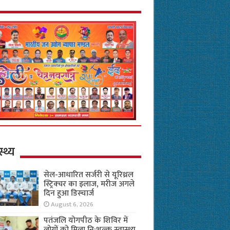
स्थ्य
सेल-आधारित सर्जरी से यूरिथ्रल
स्ट्रिक्चर का इलाज, मरीज अगले
दिन हुआ डिस्चार्ज
August 6, 2026
पतंजलि योगपीठ के शिविर में
लोगों को मिला नि:शुल्क स्वास्थ्य