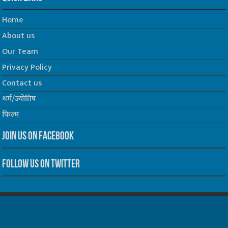
Home
About us
Our Team
Privacy Policy
Contact us
धर्म/ज्योतिष
फिल्म
Join us on Facebook
Follow us on Twitter
Website Developed by -
Prabhat Media Creations
© Copyrights 2026, All Rights Reserved to TelescopeToday.IN