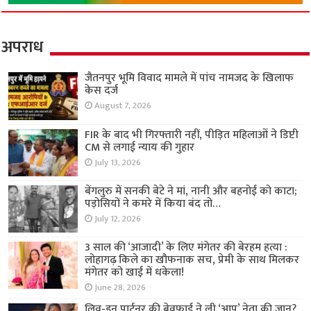
अपराध
जैतनपुर भूमि विवाद मामले में पांच नामजद के खिलाफ
केस दर्ज
August 7, 2026
FIR के बाद भी गिरफ्तारी नहीं, पीड़ित महिलाओं ने डिप्टी
CM से लगाई न्याय की गुहार
July 13, 2026
बेंगलुरु में सनकी बेटे ने मां, नानी और बहनोई को काटा;
पड़ोसियों ने कमरे में किया बंद तो…
July 12, 2026
3 साल की ‘आजादी’ के लिए मंगेतर की बेरहम हत्या :
लोहागढ़ किले का खौफनाक सच, प्रेमी के साथ मिलकर
मंगेतर को खाई में धकेला!
June 28, 2026
लिव-इन पार्टनर की बेवफाई ने ली ‘आप’ नेता की जान?