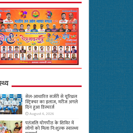
स्थ्य
सेल-आधारित सर्जरी से यूरिथ्रल
स्ट्रिक्चर का इलाज, मरीज अगले
दिन हुआ डिस्चार्ज
August 6, 2026
पतंजलि योगपीठ के शिविर में
लोगों को मिला नि:शुल्क स्वास्थ्य