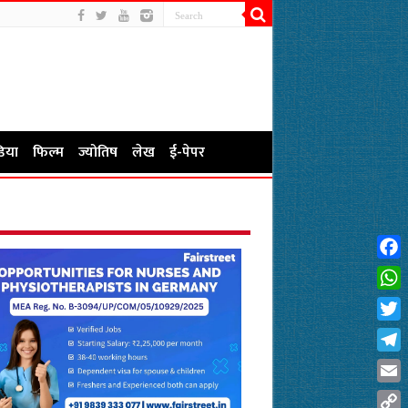
िया
फिल्म
ज्योतिष
लेख
ई-पेपर
Fac
Wha
Twit
Tel
Emai