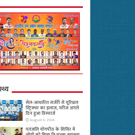
स्थ्य
सेल-आधारित सर्जरी से यूरिथ्रल
स्ट्रिक्चर का इलाज, मरीज अगले
दिन हुआ डिस्चार्ज
August 6, 2026
पतंजलि योगपीठ के शिविर में
लोगों को मिला नि:शुल्क स्वास्थ्य