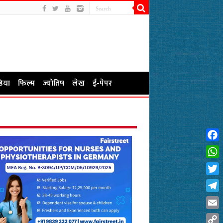
िया
फिल्म
ज्योतिष
लेख
ई-पेपर
Fac
Wha
Twit
Tel
Emai