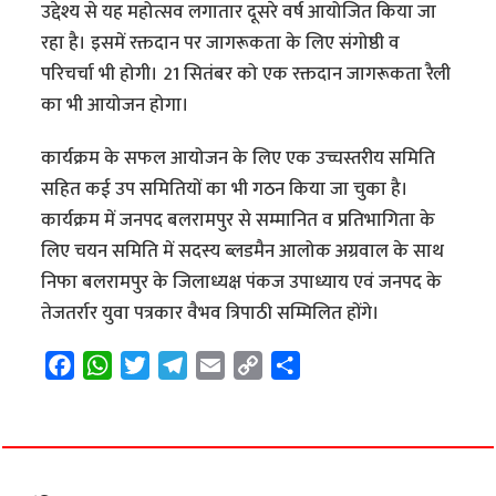
उद्देश्य से यह महोत्सव लगातार दूसरे वर्ष आयोजित किया जा
रहा है। इसमें रक्तदान पर जागरूकता के लिए संगोष्ठी व
परिचर्चा भी होगी। 21 सितंबर को एक रक्तदान जागरूकता रैली
का भी आयोजन होगा।
कार्यक्रम के सफल आयोजन के लिए एक उच्चस्तरीय समिति
सहित कई उप समितियों का भी गठन किया जा चुका है।
कार्यक्रम में जनपद बलरामपुर से सम्मानित व प्रतिभागिता के
लिए चयन समिति में सदस्य ब्लडमैन आलोक अग्रवाल के साथ
निफा बलरामपुर के जिलाध्यक्ष पंकज उपाध्याय एवं जनपद के
तेजतर्रार युवा पत्रकार वैभव त्रिपाठी सम्मिलित होंगे।
F
W
T
T
E
C
S
a
h
w
e
m
o
h
c
a
i
l
a
p
a
e
t
t
e
i
y
r
b
s
t
g
l
L
e