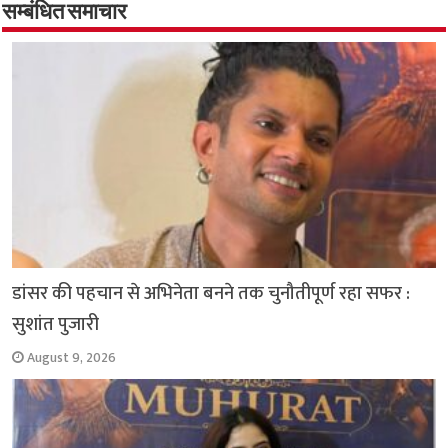
o
A
e
r
i
सम्बंधित समाचार
o
p
r
a
n
k
p
m
k
डांसर की पहचान से अभिनेता बनने तक चुनौतीपूर्ण रहा सफर :
सुशांत पुजारी
August 9, 2026