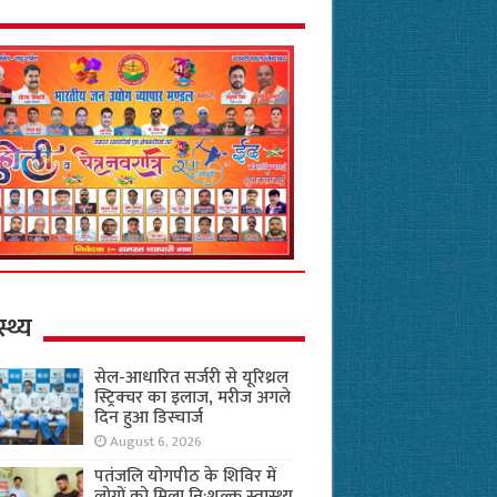
स्थ्य
सेल-आधारित सर्जरी से यूरिथ्रल
स्ट्रिक्चर का इलाज, मरीज अगले
दिन हुआ डिस्चार्ज
August 6, 2026
पतंजलि योगपीठ के शिविर में
लोगों को मिला नि:शुल्क स्वास्थ्य