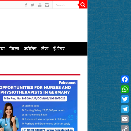
या
फिल्म
ज्योतिष
लेख
ई-पेपर
Fac
Wha
Twit
Tel
Emai