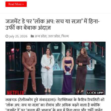
Read More »
जजमेंट डे पर ‘लॉक अप: सच या सज़ा’ में हिना-
उर्फी का बेबाक अंदाज़
July 25, 2026
अन्य प्रदेश
,
उत्तर प्रदेश
,
फिल्म
लखनऊ (टेलीस्कोप टुडे संवाददाता)। नेटफ्लिक्स के कैप्टिव रियलिटी शो
‘लॉक अप: सच या सज़ा’ का रोमांच और अधिक बढ़ने वाला है क्योंकि
‘जजमेंट डे’ पर ‘जनता की आवाज़’ के रूप में हिना खान और उर्फी जावेद