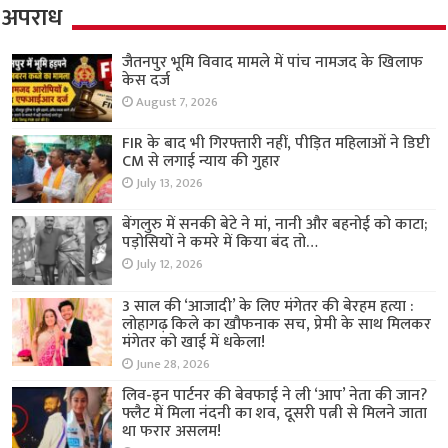
अपराध
जैतनपुर भूमि विवाद मामले में पांच नामजद के खिलाफ
केस दर्ज
August 7, 2026
FIR के बाद भी गिरफ्तारी नहीं, पीड़ित महिलाओं ने डिप्टी
CM से लगाई न्याय की गुहार
July 13, 2026
बेंगलुरु में सनकी बेटे ने मां, नानी और बहनोई को काटा;
पड़ोसियों ने कमरे में किया बंद तो…
July 12, 2026
3 साल की ‘आजादी’ के लिए मंगेतर की बेरहम हत्या :
लोहागढ़ किले का खौफनाक सच, प्रेमी के साथ मिलकर
मंगेतर को खाई में धकेला!
June 28, 2026
लिव-इन पार्टनर की बेवफाई ने ली ‘आप’ नेता की जान?
फ्लैट में मिला नंदनी का शव, दूसरी पत्नी से मिलने जाता
था फरार असलम!