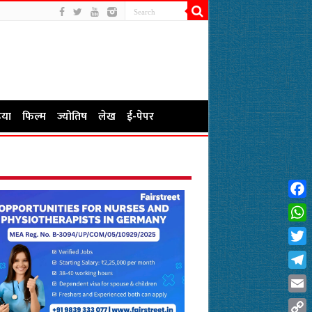
या
फिल्म
ज्योतिष
लेख
ई-पेपर
Fac
Wha
Twit
Tel
Emai