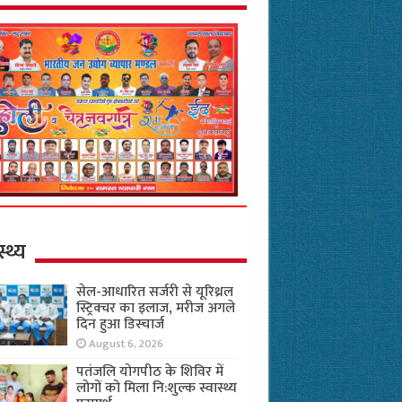
स्थ्य
सेल-आधारित सर्जरी से यूरिथ्रल
स्ट्रिक्चर का इलाज, मरीज अगले
दिन हुआ डिस्चार्ज
August 6, 2026
पतंजलि योगपीठ के शिविर में
लोगों को मिला नि:शुल्क स्वास्थ्य