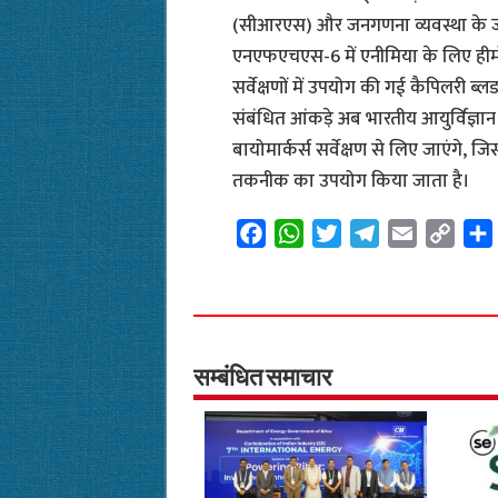
(सीआरएस) और जनगणना व्यवस्था के जर
एनएफएचएस-6 में एनीमिया के लिए हीमो
सर्वेक्षणों में उपयोग की गई कैपिलरी ब्ल
संबंधित आंकड़े अब भारतीय आयुर्विज्
बायोमार्कर्स सर्वेक्षण से लिए जाएंगे,
तकनीक का उपयोग किया जाता है।
F
W
T
T
E
C
a
h
w
e
m
o
c
a
i
l
a
p
e
t
t
e
i
y
b
s
t
g
l
L
o
A
e
r
i
सम्बंधित समाचार
o
p
r
a
n
k
p
m
k