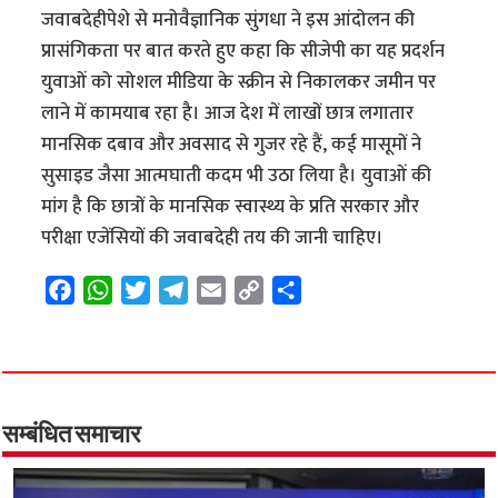
जवाबदेहीपेशे से मनोवैज्ञानिक सुंगधा ने इस आंदोलन की
प्रासंगिकता पर बात करते हुए कहा कि सीजेपी का यह प्रदर्शन
युवाओं को सोशल मीडिया के स्क्रीन से निकालकर जमीन पर
लाने में कामयाब रहा है। आज देश में लाखों छात्र लगातार
मानसिक दबाव और अवसाद से गुजर रहे हैं, कई मासूमों ने
सुसाइड जैसा आत्मघाती कदम भी उठा लिया है। युवाओं की
मांग है कि छात्रों के मानसिक स्वास्थ्य के प्रति सरकार और
परीक्षा एजेंसियों की जवाबदेही तय की जानी चाहिए।
F
W
T
T
E
C
S
a
h
w
e
m
o
h
c
a
i
l
a
p
a
e
t
t
e
i
y
r
b
s
t
g
l
L
e
o
A
e
r
i
सम्बंधित समाचार
o
p
r
a
n
k
p
m
k