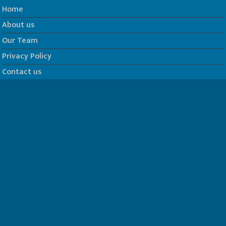
Home
About us
Our Team
Privacy Policy
Contact us
धर्म/ज्योतिष
फिल्म
Join us on Facebook
Follow us on Twitter
Website Developed by -
Prabhat Media Creations
© Copyrights 2026, All Rights Reserved to TelescopeToday.IN