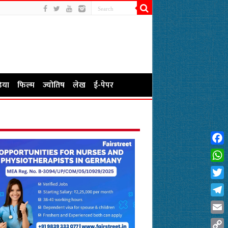
िया
फिल्म
ज्योतिष
लेख
ई-पेपर
Fac
Wha
Twit
Tel
Emai