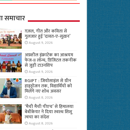
ा समाचार
ग़ज़ल, गीत और कविता से
गुलजार हुई ‘दावत-ए-सुख़न’
August 9, 2026
अग्रशील इंफ्राटेक का आश्रयम
फेज-II लॉन्च, डिजिटल तकनीक
से जुड़ी टाउनशिप
August 9, 2026
RGIPT : जियोसाइंस से ग्रीन
हाइड्रोजन तक, विद्यार्थियों को
मिलेंगे नए शोध अवसर
August 8, 2026
‘मैची मैची पीएच’ से हिमालया
बेबीकेयर ने दिया स्वस्थ शिशु
त्वचा का संदेश
August 8, 2026