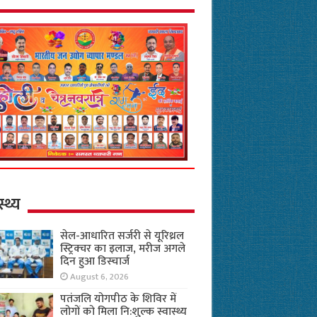
स्थ्य
सेल-आधारित सर्जरी से यूरिथ्रल
स्ट्रिक्चर का इलाज, मरीज अगले
दिन हुआ डिस्चार्ज
August 6, 2026
पतंजलि योगपीठ के शिविर में
लोगों को मिला नि:शुल्क स्वास्थ्य