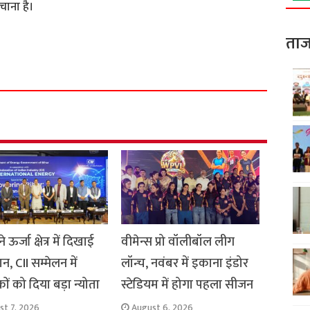
चाना है।
S
ताज
h
a
r
e
े ऊर्जा क्षेत्र में दिखाई
वीमेन्स प्रो वॉलीबॉल लीग
न, CII सम्मेलन में
लॉन्च, नवंबर में इकाना इंडोर
ों को दिया बड़ा न्योता
स्टेडियम में होगा पहला सीजन
st 7, 2026
August 6, 2026