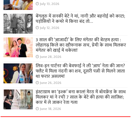
July 13, 2026
बेंगलुरु में सनकी बेटे ने मां, नानी और बहनोई को काटा;
पड़ोसियों ने कमरे में किया बंद तो…
July 12, 2026
3 साल की ‘आजादी’ के लिए मंगेतर की बेरहम हत्या :
लोहागढ़ किले का खौफनाक सच, प्रेमी के साथ मिलकर
मंगेतर को खाई में धकेला!
June 28, 2026
लिव-इन पार्टनर की बेवफाई ने ली ‘आप’ नेता की जान?
फ्लैट में मिला नंदनी का शव, दूसरी पत्नी से मिलने जाता
था फरार असलम!
June 26, 2026
इंस्टाग्राम का ‘इश्क’ बना काल! मेरठ में बॉयफ्रेंड के साथ
मिलकर मां ने रची 7 साल के बेटे की हत्या की साजिश;
कार में ले जाकर रेता गला
June 18, 2026