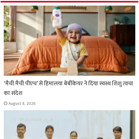
o
p
r
a
n
k
p
m
k
‘मैची मैची पीएच’ से हिमालया बेबीकेयर ने दिया स्वस्थ शिशु त्वचा
का संदेश
August 8, 2026