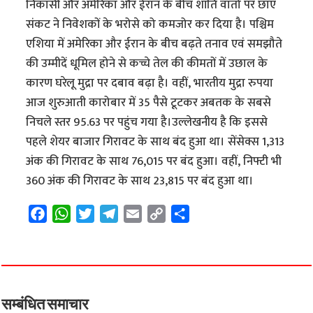
निकासी और अमेरिका और ईरान के बीच शांति वार्ता पर छाए
संकट ने निवेशकों के भरोसे को कमजोर कर दिया है। पश्चिम
एशिया में अमेरिका और ईरान के बीच बढ़ते तनाव एवं समझौते
की उम्मीदें धूमिल होने से कच्चे तेल की कीमतों में उछाल के
कारण घरेलू मुद्रा पर दबाव बढ़ा है। वहीं, भारतीय मुद्रा रुपया
आज शुरुआती कारोबार में 35 पैसे टूटकर अबतक के सबसे
निचले स्तर 95.63 पर पहुंच गया है।उल्लेखनीय है कि इससे
पहले शेयर बाजार गिरावट के साथ बंद हुआ था। सेंसेक्स 1,313
अंक की गिरावट के साथ 76,015 पर बंद हुआ। वहीं, निफ्टी भी
360 अंक की गिरावट के साथ 23,815 पर बंद हुआ था।
F
W
T
T
E
C
S
a
h
w
e
m
o
h
c
a
i
l
a
p
a
e
t
t
e
i
y
r
b
s
t
g
l
L
e
o
A
e
r
i
सम्बंधित समाचार