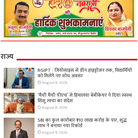
राज्य
RGIPT : जियोसाइंस से ग्रीन हाइड्रोजन तक, विद्यार्थियों
को मिलेंगे नए शोध अवसर
August 8, 2026
‘मैची मैची पीएच’ से हिमालया बेबीकेयर ने दिया स्वस्थ
शिशु त्वचा का संदेश
August 8, 2026
SBI का कुल कारोबार ₹110 लाख करोड़ के पार, शुद्ध
लाभ ने बनाया नया रिकॉर्ड
August 8, 2026