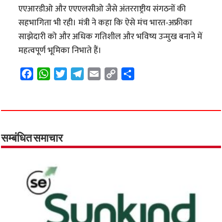
एएआरडीओ और एएएलसीओ जैसे अंतरराष्ट्रीय संगठनों की
सहभागिता भी रही। मंत्री ने कहा कि ऐसे मंच भारत-अफ्रीका
साझेदारी को और अधिक गतिशील और भविष्य उन्मुख बनाने में
महत्वपूर्ण भूमिका निभाते हैं।
F
W
T
T
E
C
S
a
h
w
e
m
o
h
c
a
i
l
a
p
a
e
t
t
e
i
y
r
b
s
t
g
l
L
e
o
A
e
r
i
सम्बंधित समाचार
o
p
r
a
n
k
p
m
k