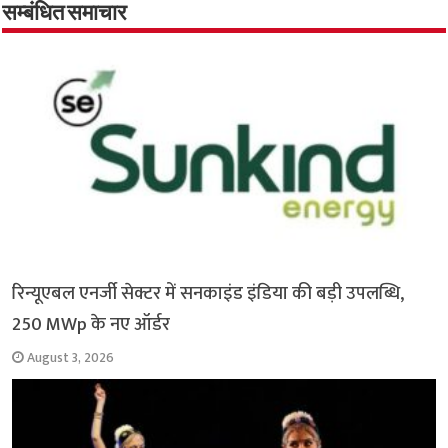
o
A
e
r
i
सम्बंधित समाचार
o
p
r
a
n
k
p
m
k
रिन्यूएबल एनर्जी सेक्टर में सनकाइंड इंडिया की बड़ी उपलब्धि,
250 MWp के नए ऑर्डर
August 3, 2026