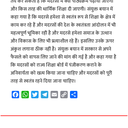
तय कर सकती है कि मदरसों में क्या पाठ्यक्रम पढ़ाया जाएगा
और किस तरह की धार्मिक शिक्षा दी जाएगी। संयुक्त बयान में
कहा गया है कि मदरसे हमेशा से स्वतंत्र रूप से शिक्षा के क्षेत्र में
काम कर रहे हैं और मदरसों की देश के स्वतंत्रता आंदोलन में भी
महत्वपूर्ण भूमिका रही है और मदरसे हमेशा समाज के उत्थान
और विकास के लिए भी प्रत्याशील रहे हैं। इसलिए उनके ऊपर
अंकुश लगाना ठीक नहीं है। संयुक्त बयान में सरकार से अपने
फैसले को वापस लिए जाने की मांग की गई है और कहा गया है
कि मदरसों को राज्य शिक्षा बोर्ड में पंजीकरण कराने के
अनिवार्यता को खत्म किया जाना चाहिए और मदरसों को पूरी
तरह से स्वतंत्र रहने दिया जाना चाहिए।
F
W
T
T
E
C
S
a
h
w
e
m
o
h
c
a
i
l
a
p
a
e
t
t
e
i
y
r
b
s
t
g
l
L
e