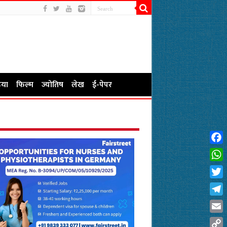
या
फिल्म
ज्योतिष
लेख
ई-पेपर
Fac
Wha
Twit
Tel
Emai